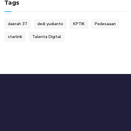
Tags
daerah 3T
dedi yudianto
KPTIK
Pedesaaan
starlink
Talenta Digital