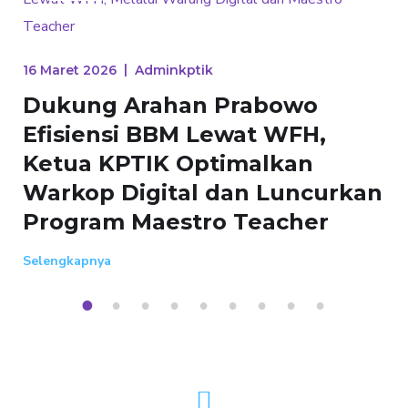
// INFORMASI
BERITA UMUM
Berita
ik
n Prabowo
Lewat WFH,
ptimalkan
l dan Luncurkan
ro Teacher
10 Juni 2024
Adminkptik