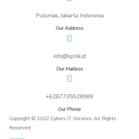
Pengusaha IT B
Hadirnya Starlin
Pedalaman
1
2
3
4
5
6
7
8
9
Selengkapnya
Pulomas, Jakarta Indonesia
Our Address
info@kptik.id
Our Mailbox