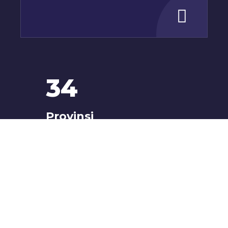
34
Provinsi
Mengembangkan kerjasama dengan
berbagai daerah dari Aceh sampai
Papua.