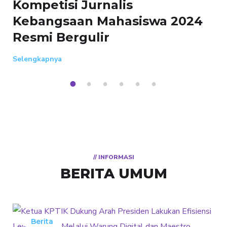
024
11 Juli 2024
Adminkptik
Kemenko Polhukam RI dan
BNPT Sepakat Sukseskan
Kompetisi Jurnalis
1
2
3
4
5
6
Kebangsaan Mahasiswa 202
Selengkapnya